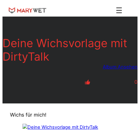
Zum
Inhalt
springen
Deine Wichsvorlage mit
DirtyTalk
Album Ansehen
0
Wichs für mich!