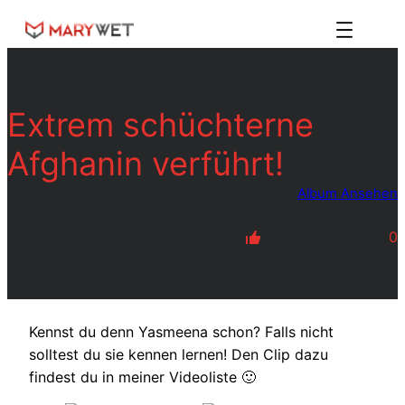
Zum
Inhalt
springen
Extrem schüchterne
Afghanin verführt!
Album Ansehen
0
Kennst du denn Yasmeena schon? Falls nicht
solltest du sie kennen lernen! Den Clip dazu
findest du in meiner Videoliste 🙂