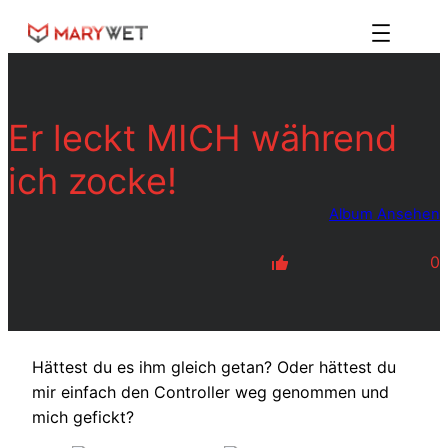
Zum
Inhalt
springen
Er leckt MICH während
ich zocke!
Album Ansehen
0
Hättest du es ihm gleich getan? Oder hättest du
mir einfach den Controller weg genommen und
mich gefickt?