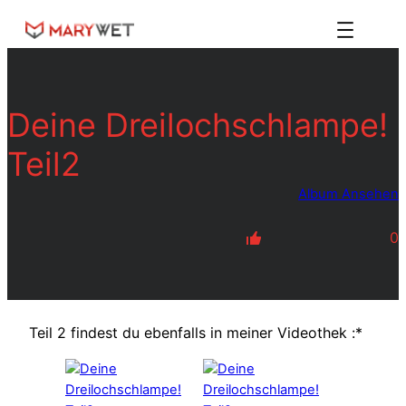
Zum
Inhalt
springen
Deine Dreilochschlampe!
Teil2
Album Ansehen
0
Teil 2 findest du ebenfalls in meiner Videothek :*