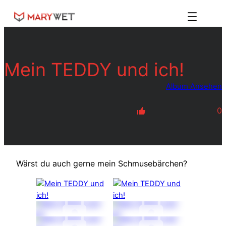
Zum
Inhalt
springen
Mein TEDDY und ich!
Album Ansehen
0
Wärst du auch gerne mein Schmusebärchen?